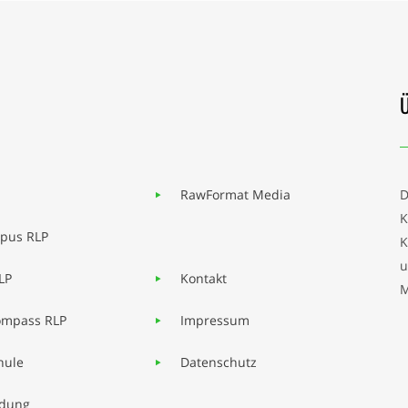
RawFormat Media
K
pus RLP
K
u
LP
Kontakt
M
mpass RLP
Impressum
hule
Datenschutz
ldung